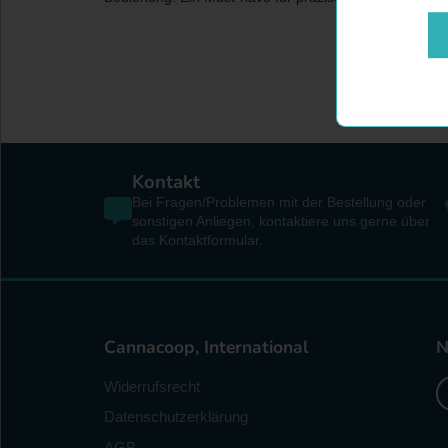
Kontakt
Bei Fragen/Problemen mit der Bestellung oder
sonstigen Anliegen, kontaktiere uns gerne über
das Kontaktformular.
Cannacoop, International
N
G
Widerrufsrecht
hi
Datenschutzerklärung
D
E
AGB