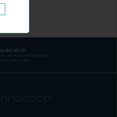
.de/.at/.ch
st es, das kundenfreundlichste
 der Welt zu sein.