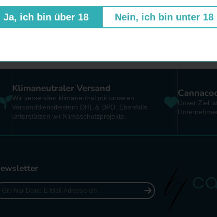
Ja, ich bin über 18
Nein, ich bin unter 18
Kunden kauften auch:
Klimaneutraler Versand
Cannacoop
Wir versenden klimaneutral mit unseren
Unser Ziel i
Versanddienstleistern DHL & DPD. Ebenfalls
Unternehmen
unterstützen wir Klimaschutzprojekte.
ewsletter
ib
er
eine
-