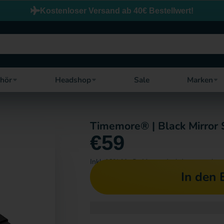
Kostenloser Versand ab 40€ Bestellwert!
ehör
Headshop
Sale
Marken
Timemore® | Black Mirror 
€59
Inkl. 19% MwSt.
Versand
wird separat ber
In den