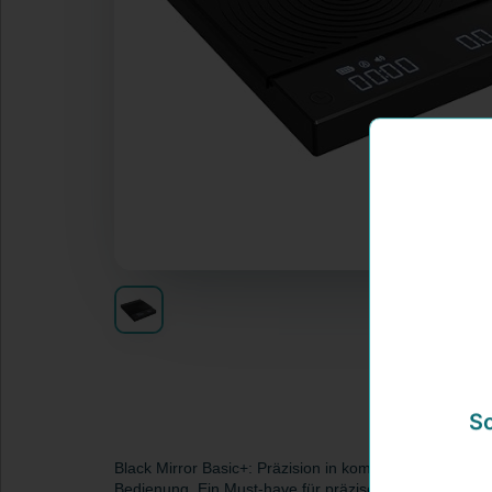
So
Black Mirror Basic+: Präzision in kompakter Form. I
Bedienung. Ein Must-have für präzise Ergebnisse.