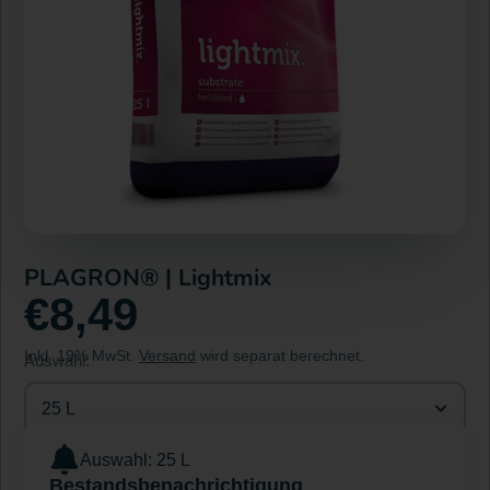
PLAGRON® | Lightmix
€8,49
Inkl. 19% MwSt.
Versand
wird separat berechnet.
Auswahl:
25 L
Auswahl: 25 L
Bestandsbenachrichtigung