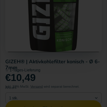
GIZEH® | Aktivkohlefilter konisch - Ø 6-
7mm
☆ 1-Tages-Lieferung
€10,49
Inkl. 19% MwSt.
Versand
wird separat berechnet.
Anzahl:
1 stk.